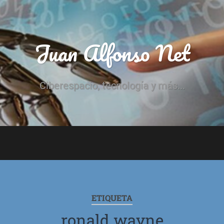
Juan Alfonso Net
Ciberespacio, tecnología y más...
ETIQUETA
ronald wayne