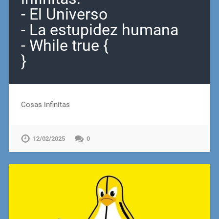
- El Universo
- La estupidez humana
- While true {
}
Cosas infinitas
12/02/2025
0