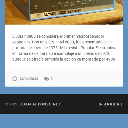
El Altair 8800 se considera el primer microordenador
«popular». Con una CPU Intel 8080, fue presentado en la
portada de enero de 1975 de la revista Popular Electronics,
en forma de kit para su ensamblaje a un precio de 397$,
aunque se ofrecía también la opción ya montada por 498$
13/04/2023
0
© 2026
JUAN ALFONSO NET
IR ARRIBA ↑