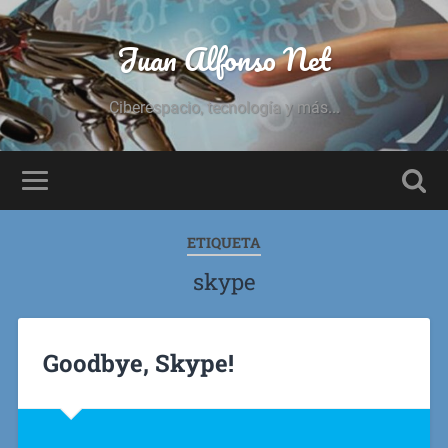
Juan Alfonso Net
Ciberespacio, tecnología y más...
ETIQUETA
skype
Goodbye, Skype!