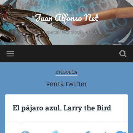
Juan Alfonso Net
Ciberespacio, tecnología y más...
ETIQUETA
venta twitter
El pájaro azul. Larry the Bird