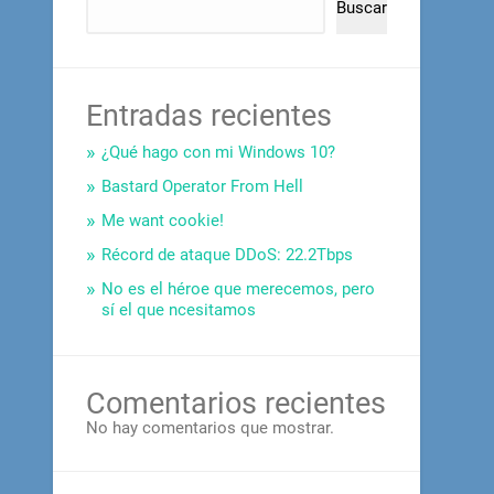
Buscar
Entradas recientes
¿Qué hago con mi Windows 10?
Bastard Operator From Hell
Me want cookie!
Récord de ataque DDoS: 22.2Tbps
No es el héroe que merecemos, pero
sí el que ncesitamos
Comentarios recientes
No hay comentarios que mostrar.